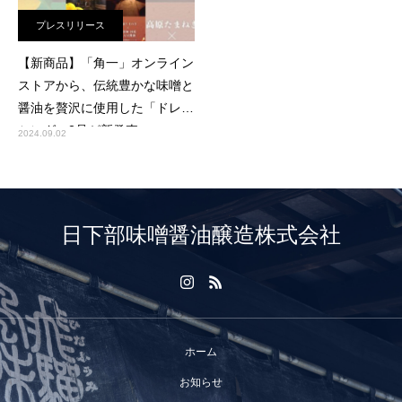
プレスリリース
【新商品】「⾓⼀」オンライン
ストアから、伝統豊かな味噌と
醤油を贅沢に使⽤した「ドレッ
シング」2品が新発売
2024.09.02
日下部味噌醤油醸造株式会社
ホーム
お知らせ