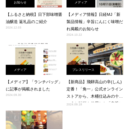
お知らせ
メディア
【ふるさと納税】日下部味噌醤
【メディア情報】日経MJ「新
油醸造 返礼品のご紹介
製品情報」辛旨にんにく味噌だ
2024.12.03
れ掲載のお知らせ
2024.10.22
メディア
プレスリリース
【メディア】「ランチバッグ」
【新商品】飛騨高山の辛(しん)
に記事が掲載されました
定番！「角一」公式オンライン
2024.09.30
ストアから、木桶仕込みの十割
こうじ味噌を使用した「辛旨に
2024.09.18
んにく味噌だれ」が新発売