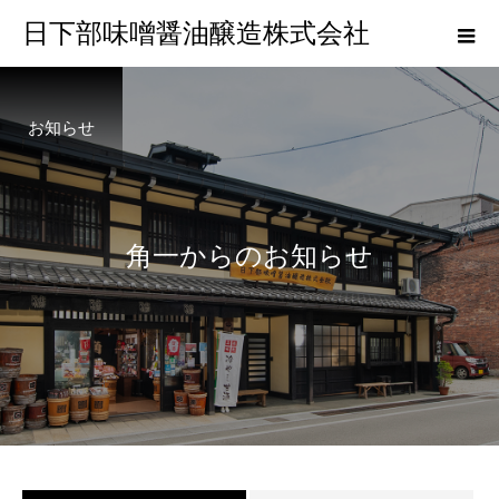
日下部味噌醤油醸造株式会社
お知らせ
角
一
か
ら
の
お
知
ら
せ